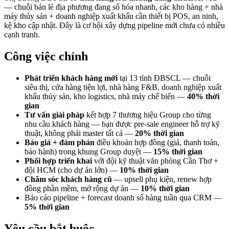
— chuỗi bán lẻ địa phương đang số hóa nhanh, các kho hàng + nhà
máy thủy sản + doanh nghiệp xuất khẩu cần thiết bị POS, an ninh,
kệ kho cập nhật. Đây là cơ hội xây dựng pipeline mới chưa có nhiều
cạnh tranh.
Công việc chính
Phát triển khách hàng mới
tại 13 tỉnh ĐBSCL — chuỗi
siêu thị, cửa hàng tiện lợi, nhà hàng F&B, doanh nghiệp xuất
khẩu thủy sản, kho logistics, nhà máy chế biến —
40% thời
gian
Tư vấn giải pháp
kết hợp 7 thương hiệu Group cho từng
nhu cầu khách hàng — bạn được pre-sale engineer hỗ trợ kỹ
thuật, không phải master tất cả —
20% thời gian
Báo giá + đàm phán
điều khoản hợp đồng (giá, thanh toán,
bảo hành) trong khung Group duyệt —
15% thời gian
Phối hợp triển khai
với đội kỹ thuật văn phòng Cần Thơ +
đội HCM (cho dự án lớn) —
10% thời gian
Chăm sóc khách hàng cũ
— upsell phụ kiện, renew hợp
đồng phần mềm, mở rộng dự án —
10% thời gian
Báo cáo pipeline + forecast doanh số hàng tuần qua CRM —
5% thời gian
Yêu cầu bắt buộc