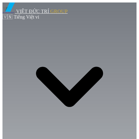
VIỆT ĐỨC TRÍ
GROUP
🇻🇳
Tiếng Việt
vi