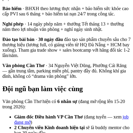
Bảo hiểm
· BHXH theo lương thực nhận + bảo hiểm sức khỏe cao
cấp PVI sau 6 tháng + bảo hiểm tai nạn 24/7 trong công tác.
Nghỉ phép
· 14 ngày phép năm + thưởng Tết tháng 13 + thưởng
năm theo lợi nhuận văn phòng + nghỉ ngày sinh nhật.
Đào tạo bài bản
·
30 ngày đầu
đào tạo sản phẩm chuyên sâu cho 7
thương hiệu (lương full, có giảng viên từ HQ Đà Nẵng + HCM bay
xuống). Tham gia trade show + sales bootcamp với hãng đối tác 1-2
lần/năm.
Văn phòng Cần Thơ
· 34 Nguyễn Việt Dũng, Phường Cái Răng
— gần trung tâm, parking miễn phí, pantry đầy đủ. Không khí gia
đình, không có “drama văn phòng” lớn.
Đội ngũ bạn làm việc cùng
Văn phòng Cần Thơ hiện có
6 nhân sự
(đang mở rộng lên 15-20
trong 2026):
Giám đốc Điều hành VP Cần Thơ
(đang tuyển — xem
job
đang mở
)
2 Chuyên viên Kinh doanh hiện tại
sẽ là buddy mentor cho
bạn 30 ngày đầu