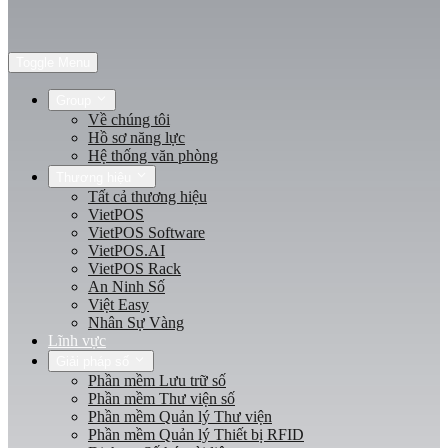
Toggle Menu
Group
Về chúng tôi
Hồ sơ năng lực
Hệ thống văn phòng
Thương hiệu
Tất cả thương hiệu
VietPOS
VietPOS Software
VietPOS.AI
VietPOS Rack
An Ninh Số
Việt Easy
Nhân Sự Vàng
Lĩnh vực
Giải pháp số
Phần mềm Lưu trữ số
Phần mềm Thư viện số
Phần mềm Quản lý Thư viện
Phần mềm Quản lý Thiết bị RFID