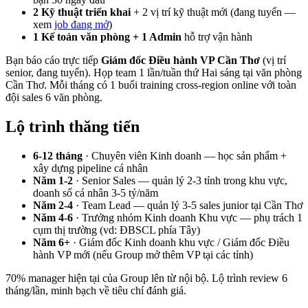
2 Kỹ thuật triển khai
+ 2 vị trí kỹ thuật mới (đang tuyển —
xem
job đang mở
)
1 Kế toán văn phòng + 1 Admin
hỗ trợ vận hành
Bạn báo cáo trực tiếp
Giám đốc Điều hành VP Cần Thơ
(vị trí
senior, đang tuyển). Họp team 1 lần/tuần thứ Hai sáng tại văn phòng
Cần Thơ. Mỗi tháng có 1 buổi training cross-region online với toàn
đội sales 6 văn phòng.
Lộ trình thăng tiến
6-12 tháng
· Chuyên viên Kinh doanh — học sản phẩm +
xây dựng pipeline cá nhân
Năm 1-2
· Senior Sales — quản lý 2-3 tỉnh trong khu vực,
doanh số cá nhân 3-5 tỷ/năm
Năm 2-4
· Team Lead — quản lý 3-5 sales junior tại Cần Thơ
Năm 4-6
· Trưởng nhóm Kinh doanh Khu vực — phụ trách 1
cụm thị trường (vd: ĐBSCL phía Tây)
Năm 6+
· Giám đốc Kinh doanh khu vực / Giám đốc Điều
hành VP mới (nếu Group mở thêm VP tại các tỉnh)
70% manager hiện tại của Group lên từ nội bộ. Lộ trình review 6
tháng/lần, minh bạch về tiêu chí đánh giá.