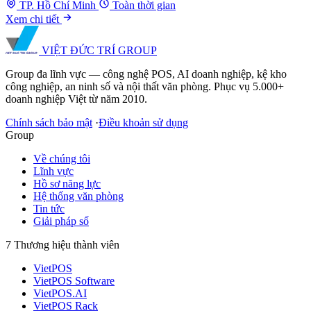
TP. Hồ Chí Minh
Toàn thời gian
Xem chi tiết
VIỆT ĐỨC TRÍ
GROUP
Group đa lĩnh vực — công nghệ POS, AI doanh nghiệp, kệ kho
công nghiệp, an ninh số và nội thất văn phòng. Phục vụ 5.000+
doanh nghiệp Việt từ năm 2010.
Chính sách bảo mật
·
Điều khoản sử dụng
Group
Về chúng tôi
Lĩnh vực
Hồ sơ năng lực
Hệ thống văn phòng
Tin tức
Giải pháp số
7 Thương hiệu thành viên
VietPOS
VietPOS Software
VietPOS.AI
VietPOS Rack