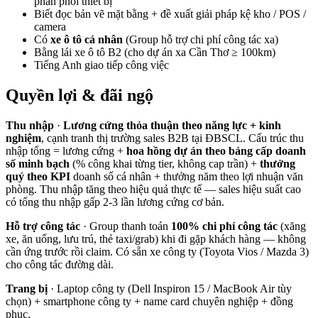
phân phối thiết bị
Biết đọc bản vẽ mặt bằng + đề xuất giải pháp kệ kho / POS /
camera
Có
xe ô tô cá nhân
(Group hỗ trợ chi phí công tác xa)
Bằng lái xe ô tô B2 (cho dự án xa Cần Thơ ≥ 100km)
Tiếng Anh giao tiếp công việc
Quyền lợi & đãi ngộ
Thu nhập
·
Lương cứng thỏa thuận theo năng lực + kinh
nghiệm
, cạnh tranh thị trường sales B2B tại ĐBSCL. Cấu trúc thu
nhập tổng = lương cứng +
hoa hồng dự án theo bảng cấp doanh
số minh bạch
(% công khai từng tier, không cap trần) +
thưởng
quý theo KPI
doanh số cá nhân + thưởng năm theo lợi nhuận văn
phòng. Thu nhập tăng theo hiệu quả thực tế — sales hiệu suất cao
có tổng thu nhập gấp 2-3 lần lương cứng cơ bản.
Hỗ trợ công tác
· Group thanh toán
100% chi phí công tác
(xăng
xe, ăn uống, lưu trú, thẻ taxi/grab) khi đi gặp khách hàng — không
cần ứng trước rồi claim. Có sẵn xe công ty (Toyota Vios / Mazda 3)
cho công tác đường dài.
Trang bị
· Laptop công ty (Dell Inspiron 15 / MacBook Air tùy
chọn) + smartphone công ty + name card chuyên nghiệp + đồng
phục.