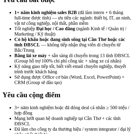
1+ năm kinh nghiệm sales B2B
(đã làm intern + 6 tháng
full-time được tính) — ưu tiên các ngành: thiết bị, IT, an ninh,
vật tư công nghiệp, nội thất, phần mềm
Tốt nghiệp
Đại học / Cao đẳng
(ngành Kinh tế / Quản trị /
Marketing / Kỹ thuật)
Có hộ khẩu hoặc đang sinh sống tại Cần Thơ hoặc các
tỉnh ĐBSCL
— không tiếp nhận ứng viên di chuyển từ
Bắc/Trung
Bằng lái xe máy
+ sẵn sàng di chuyển trong 13 tỉnh ĐBSCL
(Group hỗ trợ 100% chi phí công tác + xăng xe cá nhân)
Kỹ năng giao tiếp tốt, biết viết email chuyên nghiệp, thuyết
trình trước khách hàng
Sử dụng được Office cơ bản (Word, Excel, PowerPoint) +
CRM (Group sẽ đào tạo)
Yêu cầu cộng điểm
3+ năm kinh nghiệm hoặc đã đóng deal cá nhân ≥ 500 triệu /
hợp đồng
Mạng lưới quan hệ doanh nghiệp tại Cần Thơ + các tỉnh
ĐBSCL
Đã làm cho công ty đa thương hiệu / system integrator / đại lý