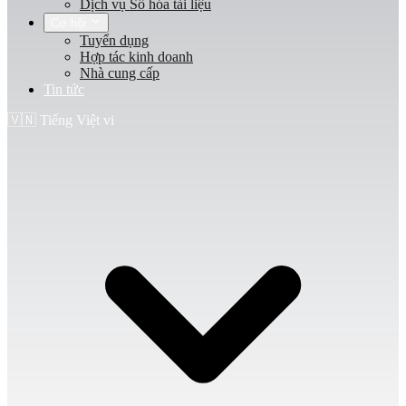
Dịch vụ Số hóa tài liệu
Cơ hội
Tuyển dụng
Hợp tác kinh doanh
Nhà cung cấp
Tin tức
🇻🇳
Tiếng Việt
vi