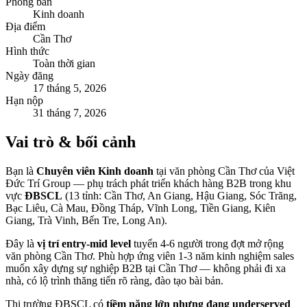
Phòng ban
Kinh doanh
Địa điểm
Cần Thơ
Hình thức
Toàn thời gian
Ngày đăng
17 tháng 5, 2026
Hạn nộp
31 tháng 7, 2026
Vai trò & bối cảnh
Bạn là
Chuyên viên Kinh doanh
tại văn phòng Cần Thơ của Việt
Đức Trí Group — phụ trách phát triển khách hàng B2B trong khu
vực
ĐBSCL
(13 tỉnh: Cần Thơ, An Giang, Hậu Giang, Sóc Trăng,
Bạc Liêu, Cà Mau, Đồng Tháp, Vĩnh Long, Tiền Giang, Kiên
Giang, Trà Vinh, Bến Tre, Long An).
Đây là
vị trí entry-mid level
tuyển 4-6 người trong đợt mở rộng
văn phòng Cần Thơ. Phù hợp ứng viên 1-3 năm kinh nghiệm sales
muốn xây dựng sự nghiệp B2B tại Cần Thơ — không phải đi xa
nhà, có lộ trình thăng tiến rõ ràng, đào tạo bài bản.
Thị trường ĐBSCL có
tiềm năng lớn nhưng đang underserved