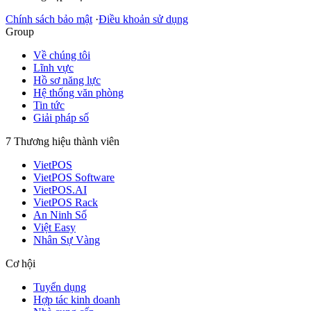
Chính sách bảo mật
·
Điều khoản sử dụng
Group
Về chúng tôi
Lĩnh vực
Hồ sơ năng lực
Hệ thống văn phòng
Tin tức
Giải pháp số
7 Thương hiệu thành viên
VietPOS
VietPOS Software
VietPOS.AI
VietPOS Rack
An Ninh Số
Việt Easy
Nhân Sự Vàng
Cơ hội
Tuyển dụng
Hợp tác kinh doanh