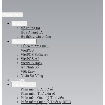
Toggle Menu
Group
Về chúng tôi
Hồ sơ năng lực
Hệ thống văn phòng
Thương hiệu
Tất cả thương hiệu
VietPOS
VietPOS Software
VietPOS.AI
VietPOS Rack
An Ninh Số
Việt Easy
Nhân Sự Vàng
Lĩnh vực
Giải pháp số
Phần mềm Lưu trữ số
Phần mềm Thư viện số
Phần mềm Quản lý Thư viện
Phần mềm Quản lý Thiết bị RFID