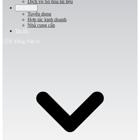
Dịch vụ Số hóa tài liệu
Cơ hội
Tuyển dụng
Hợp tác kinh doanh
Nhà cung cấp
Tin tức
🇻🇳
Tiếng Việt
vi