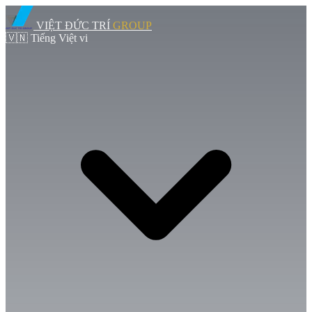
VIỆT ĐỨC TRÍ
GROUP
🇻🇳
Tiếng Việt
vi