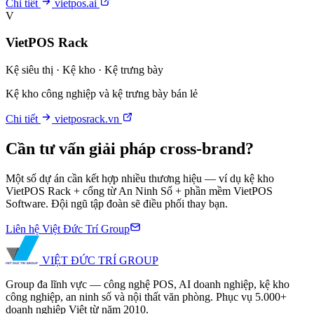
Chi tiết
vietpos.ai
V
VietPOS Rack
Kệ siêu thị · Kệ kho · Kệ trưng bày
Kệ kho công nghiệp và kệ trưng bày bán lẻ
Chi tiết
vietposrack.vn
Cần tư vấn giải pháp cross-brand?
Một số dự án cần kết hợp nhiều thương hiệu — ví dụ kệ kho
VietPOS Rack + cổng từ An Ninh Số + phần mềm VietPOS
Software. Đội ngũ tập đoàn sẽ điều phối thay bạn.
Liên hệ Việt Đức Trí Group
VIỆT ĐỨC TRÍ
GROUP
Group đa lĩnh vực — công nghệ POS, AI doanh nghiệp, kệ kho
công nghiệp, an ninh số và nội thất văn phòng. Phục vụ 5.000+
doanh nghiệp Việt từ năm 2010.