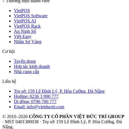
7 Thương hiệu thành viên
VietPOS
VietPOS Software
VietPOS.AI
VietPOS Rack
An Ninh Số
Việt Easy
Nhân Sự Vàng
Cơ hội
Tuyển dụng
Hợp tác kinh doanh
Nhà cung cấp
Liên hệ
Trụ sở: 159 Lê Đình Lý, P. Hòa Cường, Đà Nẵng
Hotline: 0236 3 990 777
Di động: 0796 700 777
Email: info@vietductri.com
© 2010–2026
CÔNG TY CỔ PHẦN VIỆT ĐỨC TRÍ GROUP
· MST 0401380038 · Trụ sở: 159 Lê Đình Lý, P. Hòa Cường, Đà
Nẵng.