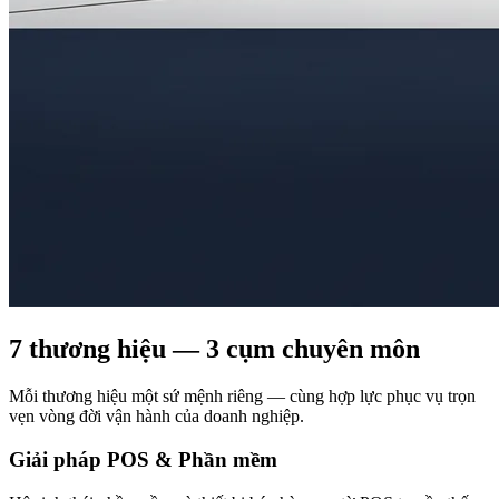
7 thương hiệu — 3 cụm chuyên môn
Mỗi thương hiệu một sứ mệnh riêng — cùng hợp lực phục vụ trọn
vẹn vòng đời vận hành của doanh nghiệp.
Giải pháp POS & Phần mềm