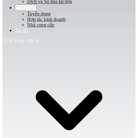
Dịch vụ Số hóa tài liệu
Cơ hội
Tuyển dụng
Hợp tác kinh doanh
Nhà cung cấp
Tin tức
🇻🇳
Tiếng Việt
vi