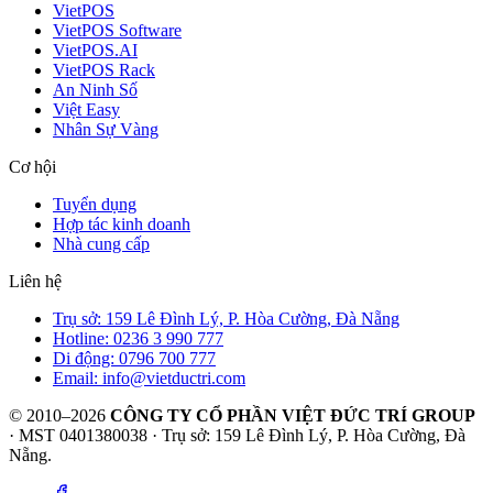
VietPOS
VietPOS Software
VietPOS.AI
VietPOS Rack
An Ninh Số
Việt Easy
Nhân Sự Vàng
Cơ hội
Tuyển dụng
Hợp tác kinh doanh
Nhà cung cấp
Liên hệ
Trụ sở: 159 Lê Đình Lý, P. Hòa Cường, Đà Nẵng
Hotline: 0236 3 990 777
Di động: 0796 700 777
Email: info@vietductri.com
© 2010–2026
CÔNG TY CỔ PHẦN VIỆT ĐỨC TRÍ GROUP
· MST 0401380038 · Trụ sở: 159 Lê Đình Lý, P. Hòa Cường, Đà
Nẵng.