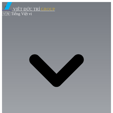
VIỆT ĐỨC TRÍ
GROUP
🇻🇳
Tiếng Việt
vi