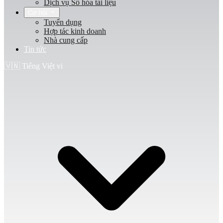
Dịch vụ Số hóa tài liệu
Cơ hội
Tuyển dụng
Hợp tác kinh doanh
Nhà cung cấp
Tin tức
🇻🇳
Tiếng Việt
vi