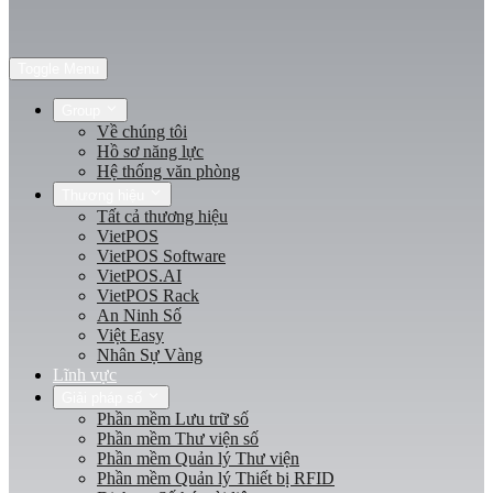
Toggle Menu
Group
Về chúng tôi
Hồ sơ năng lực
Hệ thống văn phòng
Thương hiệu
Tất cả thương hiệu
VietPOS
VietPOS Software
VietPOS.AI
VietPOS Rack
An Ninh Số
Việt Easy
Nhân Sự Vàng
Lĩnh vực
Giải pháp số
Phần mềm Lưu trữ số
Phần mềm Thư viện số
Phần mềm Quản lý Thư viện
Phần mềm Quản lý Thiết bị RFID