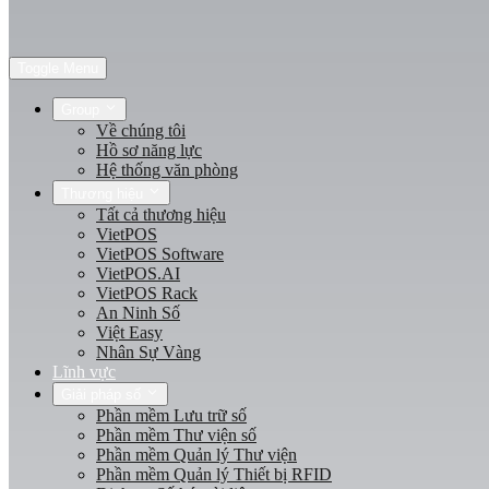
Toggle Menu
Group
Về chúng tôi
Hồ sơ năng lực
Hệ thống văn phòng
Thương hiệu
Tất cả thương hiệu
VietPOS
VietPOS Software
VietPOS.AI
VietPOS Rack
An Ninh Số
Việt Easy
Nhân Sự Vàng
Lĩnh vực
Giải pháp số
Phần mềm Lưu trữ số
Phần mềm Thư viện số
Phần mềm Quản lý Thư viện
Phần mềm Quản lý Thiết bị RFID