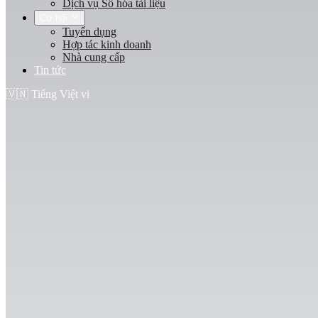
Dịch vụ Số hóa tài liệu
Cơ hội
Tuyển dụng
Hợp tác kinh doanh
Nhà cung cấp
Tin tức
🇻🇳
Tiếng Việt
vi