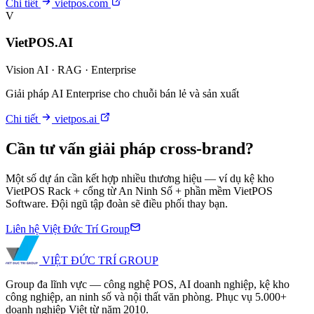
Chi tiết
vietpos.com
V
VietPOS.AI
Vision AI · RAG · Enterprise
Giải pháp AI Enterprise cho chuỗi bán lẻ và sản xuất
Chi tiết
vietpos.ai
Cần tư vấn giải pháp cross-brand?
Một số dự án cần kết hợp nhiều thương hiệu — ví dụ kệ kho
VietPOS Rack + cổng từ An Ninh Số + phần mềm VietPOS
Software. Đội ngũ tập đoàn sẽ điều phối thay bạn.
Liên hệ Việt Đức Trí Group
VIỆT ĐỨC TRÍ
GROUP
Group đa lĩnh vực — công nghệ POS, AI doanh nghiệp, kệ kho
công nghiệp, an ninh số và nội thất văn phòng. Phục vụ 5.000+
doanh nghiệp Việt từ năm 2010.