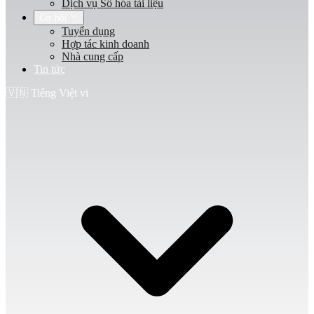
Dịch vụ Số hóa tài liệu
Cơ hội
Tuyển dụng
Hợp tác kinh doanh
Nhà cung cấp
Tin tức
🇻🇳
Tiếng Việt
vi