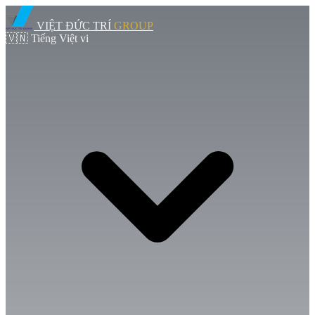
VIỆT ĐỨC TRÍ
GROUP
🇻🇳
Tiếng Việt
vi