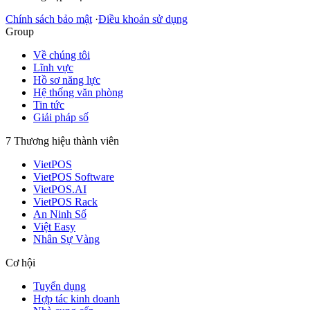
Chính sách bảo mật
·
Điều khoản sử dụng
Group
Về chúng tôi
Lĩnh vực
Hồ sơ năng lực
Hệ thống văn phòng
Tin tức
Giải pháp số
7 Thương hiệu thành viên
VietPOS
VietPOS Software
VietPOS.AI
VietPOS Rack
An Ninh Số
Việt Easy
Nhân Sự Vàng
Cơ hội
Tuyển dụng
Hợp tác kinh doanh