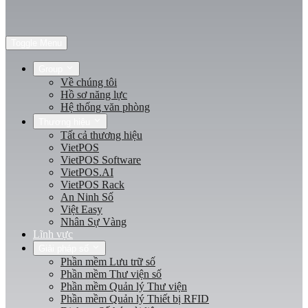
Toggle Menu
Group
Về chúng tôi
Hồ sơ năng lực
Hệ thống văn phòng
Thương hiệu
Tất cả thương hiệu
VietPOS
VietPOS Software
VietPOS.AI
VietPOS Rack
An Ninh Số
Việt Easy
Nhân Sự Vàng
Lĩnh vực
Giải pháp số
Phần mềm Lưu trữ số
Phần mềm Thư viện số
Phần mềm Quản lý Thư viện
Phần mềm Quản lý Thiết bị RFID