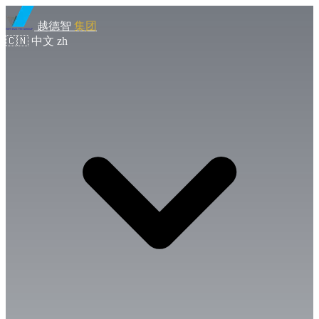
越德智
集团
🇨🇳
中文
zh