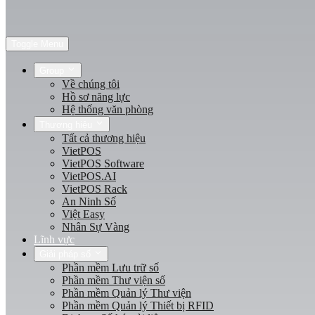
Toggle Menu
Group
Về chúng tôi
Hồ sơ năng lực
Hệ thống văn phòng
Thương hiệu
Tất cả thương hiệu
VietPOS
VietPOS Software
VietPOS.AI
VietPOS Rack
An Ninh Số
Việt Easy
Nhân Sự Vàng
Lĩnh vực
Giải pháp số
Phần mềm Lưu trữ số
Phần mềm Thư viện số
Phần mềm Quản lý Thư viện
Phần mềm Quản lý Thiết bị RFID