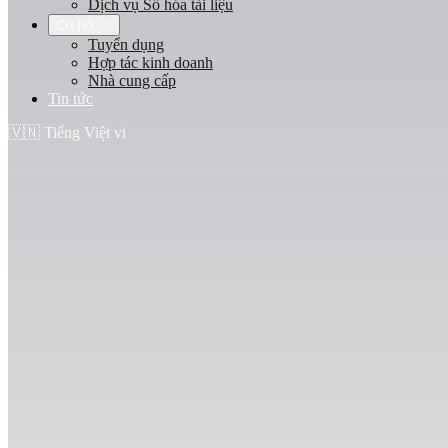
Dịch vụ Số hóa tài liệu
Cơ hội
Tuyển dụng
Hợp tác kinh doanh
Nhà cung cấp
Tin tức
🇻🇳
Tiếng Việt
vi