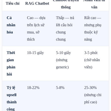
Tiêu chí
RAG Chatbot
thống
vấn
Cá
Cao — dựa
Thấp — trả
Rất cao —
nhân
trên lịch sử
lời câu hỏi
nhưng phụ
hóa
mua, sở
chung
thuộc kỹ
thích
chung
năng
Thời
10-15 giây
5-10 giây
3-5 phút
gian
(nhưng
(chờ nhân
phản
generic)
viên)
hồi
Tỷ lệ
18-22%
5-8%
25-30%
upsell
(nhưng chi
thành
phí cao)
công