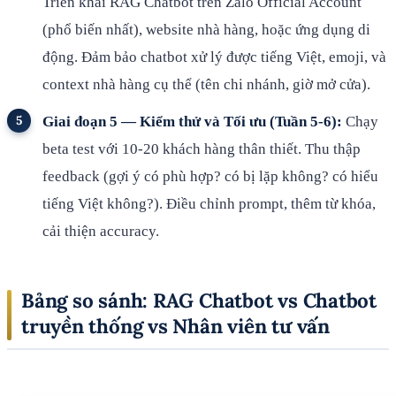
Triển khai RAG Chatbot trên Zalo Official Account
(phổ biến nhất), website nhà hàng, hoặc ứng dụng di
động. Đảm bảo chatbot xử lý được tiếng Việt, emoji, và
context nhà hàng cụ thể (tên chi nhánh, giờ mở cửa).
Giai đoạn 5 — Kiểm thử và Tối ưu (Tuần 5-6):
Chạy
beta test với 10-20 khách hàng thân thiết. Thu thập
feedback (gợi ý có phù hợp? có bị lặp không? có hiểu
tiếng Việt không?). Điều chỉnh prompt, thêm từ khóa,
cải thiện accuracy.
Bảng so sánh: RAG Chatbot vs Chatbot
truyền thống vs Nhân viên tư vấn