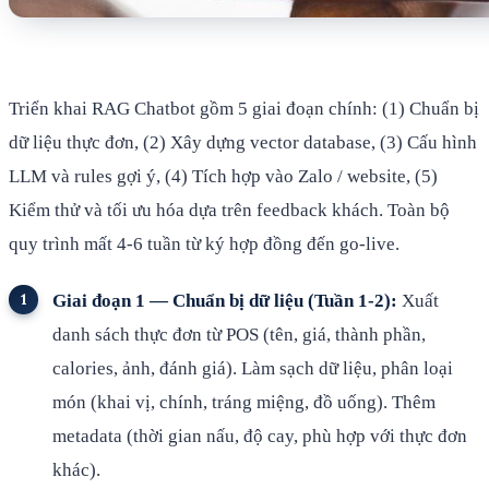
Triển khai RAG Chatbot gồm 5 giai đoạn chính: (1) Chuẩn bị
dữ liệu thực đơn, (2) Xây dựng vector database, (3) Cấu hình
LLM và rules gợi ý, (4) Tích hợp vào Zalo / website, (5)
Kiểm thử và tối ưu hóa dựa trên feedback khách. Toàn bộ
quy trình mất 4-6 tuần từ ký hợp đồng đến go-live.
Giai đoạn 1 — Chuẩn bị dữ liệu (Tuần 1-2):
Xuất
danh sách thực đơn từ POS (tên, giá, thành phần,
calories, ảnh, đánh giá). Làm sạch dữ liệu, phân loại
món (khai vị, chính, tráng miệng, đồ uống). Thêm
metadata (thời gian nấu, độ cay, phù hợp với thực đơn
khác).