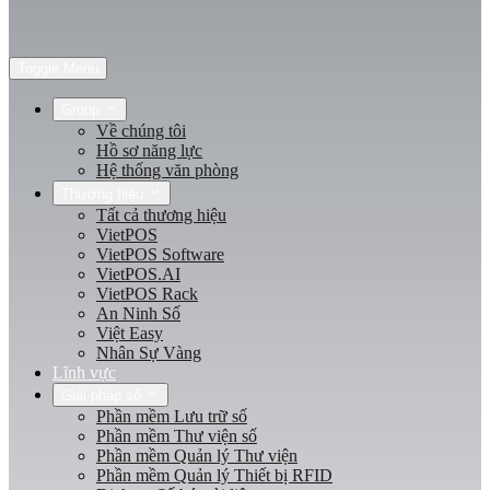
Toggle Menu
Group
Về chúng tôi
Hồ sơ năng lực
Hệ thống văn phòng
Thương hiệu
Tất cả thương hiệu
VietPOS
VietPOS Software
VietPOS.AI
VietPOS Rack
An Ninh Số
Việt Easy
Nhân Sự Vàng
Lĩnh vực
Giải pháp số
Phần mềm Lưu trữ số
Phần mềm Thư viện số
Phần mềm Quản lý Thư viện
Phần mềm Quản lý Thiết bị RFID