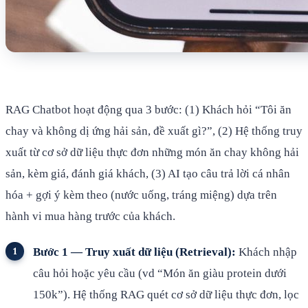
RAG Chatbot hoạt động qua 3 bước: (1) Khách hỏi “Tôi ăn
chay và không dị ứng hải sản, đề xuất gì?”, (2) Hệ thống truy
xuất từ cơ sở dữ liệu thực đơn những món ăn chay không hải
sản, kèm giá, đánh giá khách, (3) AI tạo câu trả lời cá nhân
hóa + gợi ý kèm theo (nước uống, tráng miệng) dựa trên
hành vi mua hàng trước của khách.
Bước 1 — Truy xuất dữ liệu (Retrieval):
Khách nhập
câu hỏi hoặc yêu cầu (vd “Món ăn giàu protein dưới
150k”). Hệ thống RAG quét cơ sở dữ liệu thực đơn, lọc