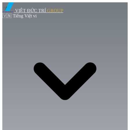
VIỆT ĐỨC TRÍ
GROUP
🇻🇳
Tiếng Việt
vi