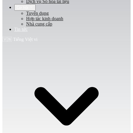
Dịch vụ Số hóa tài liệu
Cơ hội
Tuyển dụng
Hợp tác kinh doanh
Nhà cung cấp
Tin tức
🇻🇳
Tiếng Việt
vi