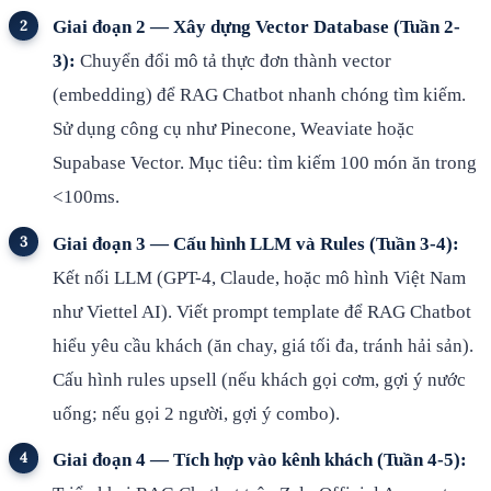
Giai đoạn 2 — Xây dựng Vector Database (Tuần 2-
3):
Chuyển đổi mô tả thực đơn thành vector
(embedding) để RAG Chatbot nhanh chóng tìm kiếm.
Sử dụng công cụ như Pinecone, Weaviate hoặc
Supabase Vector. Mục tiêu: tìm kiếm 100 món ăn trong
<100ms.
Giai đoạn 3 — Cấu hình LLM và Rules (Tuần 3-4):
Kết nối LLM (GPT-4, Claude, hoặc mô hình Việt Nam
như Viettel AI). Viết prompt template để RAG Chatbot
hiểu yêu cầu khách (ăn chay, giá tối đa, tránh hải sản).
Cấu hình rules upsell (nếu khách gọi cơm, gợi ý nước
uống; nếu gọi 2 người, gợi ý combo).
Giai đoạn 4 — Tích hợp vào kênh khách (Tuần 4-5):