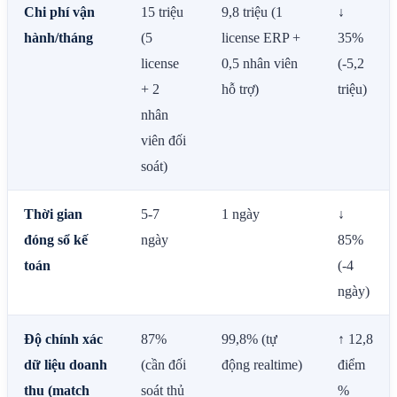
Chi phí vận
15 triệu
9,8 triệu (1
↓
hành/tháng
(5
license ERP +
35%
license
0,5 nhân viên
(-5,2
+ 2
hỗ trợ)
triệu)
nhân
viên đối
soát)
Thời gian
5-7
1 ngày
↓
đóng sổ kế
ngày
85%
toán
(-4
ngày)
Độ chính xác
87%
99,8% (tự
↑ 12,8
dữ liệu doanh
(cần đối
động realtime)
điểm
thu (match
soát thủ
%