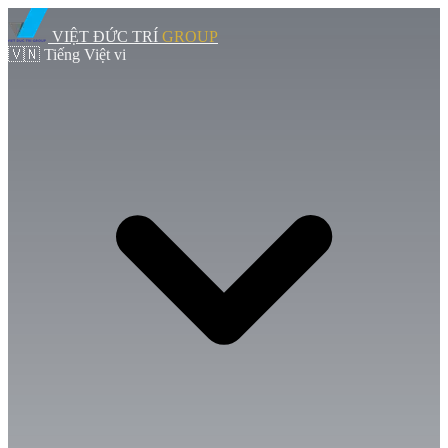
VIỆT ĐỨC TRÍ
GROUP
🇻🇳
Tiếng Việt
vi