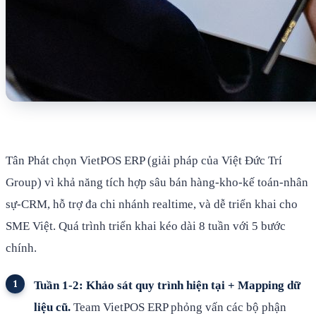
Tân Phát chọn VietPOS ERP (giải pháp của Việt Đức Trí
Group) vì khả năng tích hợp sâu bán hàng-kho-kế toán-nhân
sự-CRM, hỗ trợ đa chi nhánh realtime, và dễ triển khai cho
SME Việt. Quá trình triển khai kéo dài 8 tuần với 5 bước
chính.
Tuần 1-2: Khảo sát quy trình hiện tại + Mapping dữ
liệu cũ.
Team VietPOS ERP phỏng vấn các bộ phận