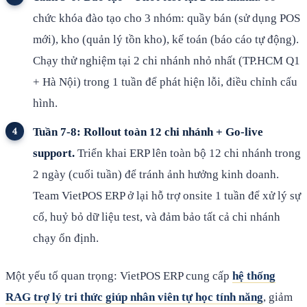
chức khóa đào tạo cho 3 nhóm: quầy bán (sử dụng POS
mới), kho (quản lý tồn kho), kế toán (báo cáo tự động).
Chạy thử nghiệm tại 2 chi nhánh nhỏ nhất (TP.HCM Q1
+ Hà Nội) trong 1 tuần để phát hiện lỗi, điều chỉnh cấu
hình.
Tuần 7-8: Rollout toàn 12 chi nhánh + Go-live
support.
Triển khai ERP lên toàn bộ 12 chi nhánh trong
2 ngày (cuối tuần) để tránh ảnh hưởng kinh doanh.
Team VietPOS ERP ở lại hỗ trợ onsite 1 tuần để xử lý sự
cố, huỷ bỏ dữ liệu test, và đảm bảo tất cả chi nhánh
chạy ổn định.
Một yếu tố quan trọng: VietPOS ERP cung cấp
hệ thống
RAG trợ lý tri thức giúp nhân viên tự học tính năng
, giảm