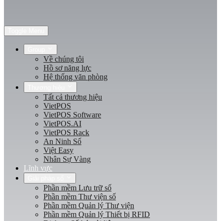
Toggle Menu
Group
Về chúng tôi
Hồ sơ năng lực
Hệ thống văn phòng
Thương hiệu
Tất cả thương hiệu
VietPOS
VietPOS Software
VietPOS.AI
VietPOS Rack
An Ninh Số
Việt Easy
Nhân Sự Vàng
Lĩnh vực
Giải pháp số
Phần mềm Lưu trữ số
Phần mềm Thư viện số
Phần mềm Quản lý Thư viện
Phần mềm Quản lý Thiết bị RFID