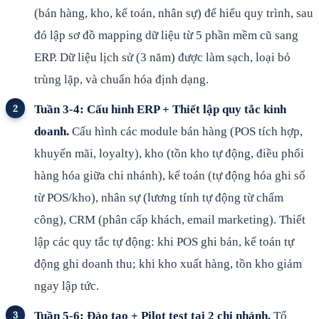
(bán hàng, kho, kế toán, nhân sự) để hiểu quy trình, sau
đó lập sơ đồ mapping dữ liệu từ 5 phần mềm cũ sang
ERP. Dữ liệu lịch sử (3 năm) được làm sạch, loại bỏ
trùng lặp, và chuẩn hóa định dạng.
Tuần 3-4: Cấu hình ERP + Thiết lập quy tắc kinh
doanh.
Cấu hình các module bán hàng (POS tích hợp,
khuyến mãi, loyalty), kho (tồn kho tự động, điều phối
hàng hóa giữa chi nhánh), kế toán (tự động hóa ghi sổ
từ POS/kho), nhân sự (lương tính tự động từ chấm
công), CRM (phân cấp khách, email marketing). Thiết
lập các quy tắc tự động: khi POS ghi bán, kế toán tự
động ghi doanh thu; khi kho xuất hàng, tồn kho giảm
ngay lập tức.
Tuần 5-6: Đào tạo + Pilot test tại 2 chi nhánh.
Tổ