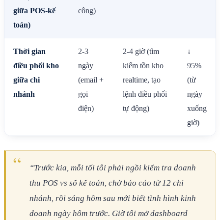
giữa POS-kế
công)
toán)
Thời gian
2-3
2-4 giờ (tìm
↓
điều phối kho
ngày
kiếm tồn kho
95%
giữa chi
(email +
realtime, tạo
(từ
nhánh
gọi
lệnh điều phối
ngày
điện)
tự động)
xuống
giờ)
“Trước kia, mỗi tối tôi phải ngồi kiểm tra doanh
thu POS vs sổ kế toán, chờ báo cáo từ 12 chi
nhánh, rồi sáng hôm sau mới biết tình hình kinh
doanh ngày hôm trước. Giờ tôi mở dashboard