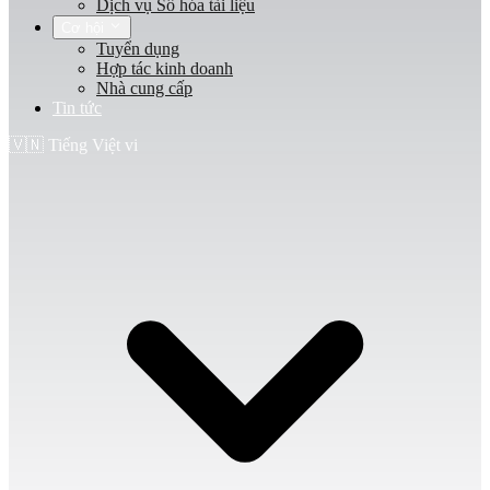
Dịch vụ Số hóa tài liệu
Cơ hội
Tuyển dụng
Hợp tác kinh doanh
Nhà cung cấp
Tin tức
🇻🇳
Tiếng Việt
vi