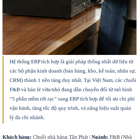
Hệ thống ERP tích hợp là giải pháp thống nhất dữ liệu từ
các bộ phận kinh doanh (bán hàng, kho, kế toán, nhân sự,
CRM) thành 1 nền tảng duy nhất. Tại Việt Nam, các chuỗi
F&B và bán lẻ vừa/nhỏ đang dần chuyển đổi từ mô hình
“5 phần mềm rời rạc” sang ERP tích hợp để tối ưu chi phí
vận hành, tăng tốc độ quy trình, và nâng hiệu suất quản
lý đa chi nhánh.
Khách hàng:
Chuỗi nhà hàng Tân Phát |
Ngành:
F&B (Nhà