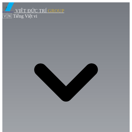
VIỆT ĐỨC TRÍ
GROUP
🇻🇳
Tiếng Việt
vi