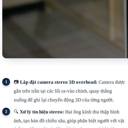
📷
Lắp đặt camera stereo 3D overhead:
Camera được
gắn trên trần tại các lối ra-vào chính, quay thẳng
xuống để ghi lại chuyển động 3D của từng người.
🔍
Xử lý tín hiệu stereo:
Hai ống kính thu thập hình
ảnh, tạo bản đồ chiều sâu, giúp phân biệt người với vật