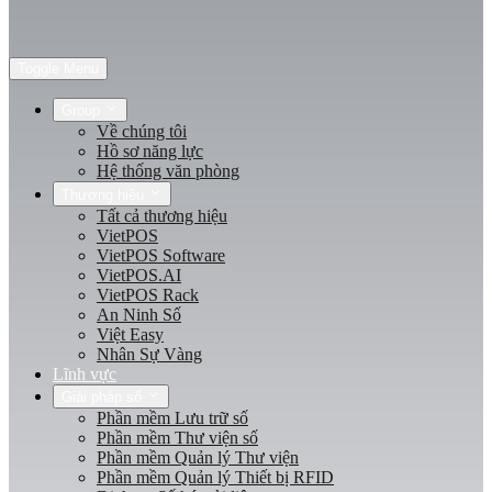
Toggle Menu
Group
Về chúng tôi
Hồ sơ năng lực
Hệ thống văn phòng
Thương hiệu
Tất cả thương hiệu
VietPOS
VietPOS Software
VietPOS.AI
VietPOS Rack
An Ninh Số
Việt Easy
Nhân Sự Vàng
Lĩnh vực
Giải pháp số
Phần mềm Lưu trữ số
Phần mềm Thư viện số
Phần mềm Quản lý Thư viện
Phần mềm Quản lý Thiết bị RFID