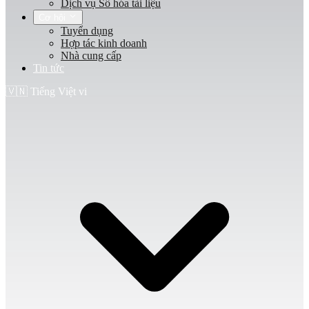
Dịch vụ Số hóa tài liệu
Cơ hội
Tuyển dụng
Hợp tác kinh doanh
Nhà cung cấp
Tin tức
🇻🇳
Tiếng Việt
vi