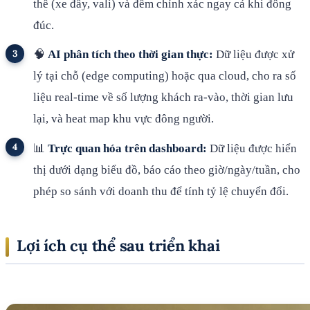
thể (xe đẩy, vali) và đếm chính xác ngay cả khi đông
đúc.
🧠
AI phân tích theo thời gian thực:
Dữ liệu được xử
lý tại chỗ (edge computing) hoặc qua cloud, cho ra số
liệu real-time về số lượng khách ra-vào, thời gian lưu
lại, và heat map khu vực đông người.
📊
Trực quan hóa trên dashboard:
Dữ liệu được hiển
thị dưới dạng biểu đồ, báo cáo theo giờ/ngày/tuần, cho
phép so sánh với doanh thu để tính tỷ lệ chuyển đổi.
Lợi ích cụ thể sau triển khai