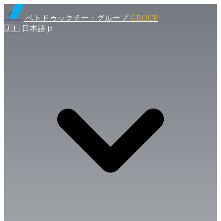
ベトドゥックチー・グループ
GROUP
🇯🇵
日本語
ja