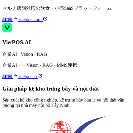
マルチ店舗対応の飲食・小売SaaSプラットフォーム
詳細
vietpos.com
VietPOS.AI
企業AI · Vision · RAG
企業AI——Vision · RAG · MMS連携
詳細
vietpos.ai
Giải pháp kệ kho trưng bày và nội thất
Sản xuất kệ kho công nghiệp, kệ trưng bày bán lẻ và nội thất văn
phòng tại nhà máy nội bộ Tây Ninh.