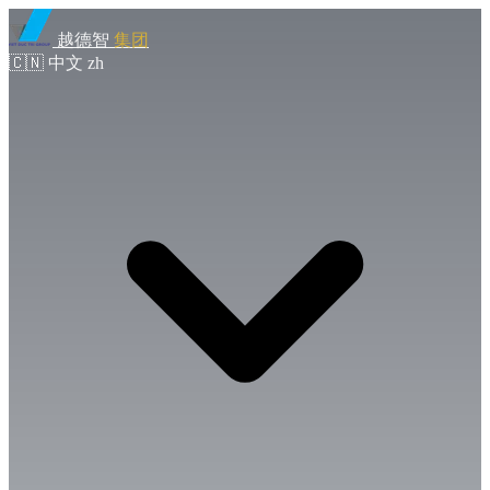
越德智
集团
🇨🇳
中文
zh