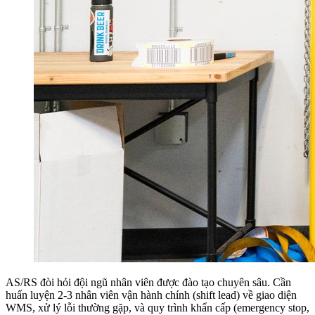
AS/RS đòi hỏi đội ngũ nhân viên được đào tạo chuyên sâu. Cần
huấn luyện 2-3 nhân viên vận hành chính (shift lead) về giao diện
WMS, xử lý lỗi thường gặp, và quy trình khẩn cấp (emergency stop,