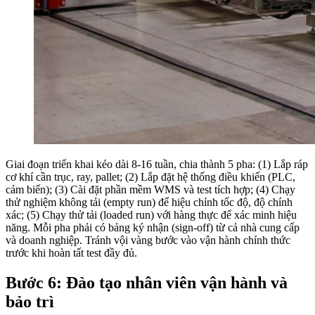
Giai đoạn triển khai kéo dài 8-16 tuần, chia thành 5 pha: (1) Lắp ráp
cơ khí cần trục, ray, pallet; (2) Lắp đặt hệ thống điều khiển (PLC,
cảm biến); (3) Cài đặt phần mềm WMS và test tích hợp; (4) Chạy
thử nghiệm không tải (empty run) để hiệu chỉnh tốc độ, độ chính
xác; (5) Chạy thử tải (loaded run) với hàng thực để xác minh hiệu
năng. Mỗi pha phải có bảng ký nhận (sign-off) từ cả nhà cung cấp
và doanh nghiệp. Tránh vội vàng bước vào vận hành chính thức
trước khi hoàn tất test đầy đủ.
Bước 6: Đào tạo nhân viên vận hành và
bảo trì