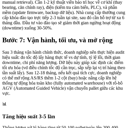
manual retrieval). Cần 1-2 kỹ thuật viên bảo trì học về cơ khí (thay
bearing, căn chỉnh ray), điện (kiểm tra cảm biến, PLC), và phần
mềm (update firmware, backup dữ liệu). Nhà cung cấp thường cung
cấp khóa đào tạo trực tiếp 2-3 tuần tại site, sau đó cần hỗ trợ từ xa 6
tháng đầu. Đầu tư vào đào tạo sẽ giảm thời gian ngừng hoạt động
(downtime) xuống 30-50%.
Bước 7: Vận hành, tối ưu, và mở rộng
Sau 3 tháng vận hành chính thức, doanh nghiệp nên thực hiện audit
hiệu suất: đo tốc độ lấy hàng thực tế vs dự tính, tỷ lệ lỗi, thời gian
downtime, chi phí năng lượng. Dữ liệu này giúp xác định các điểm
tối ưu hóa (vd điều chỉnh tốc độ cần trục, sắp xếp lại vị trí hàng theo
tần suất lấy). Sau 12-18 tháng, nếu kết quả tích cực, doanh nghiệp
có thể mở rộng AS/RS thêm 1-2 cột (bay) hoặc nâng cấp lên hệ
thống tự động hóa toàn kho (fully automated warehouse) với rô-bô
AGV (Automated Guided Vehicle) vận chuyển pallet giữa các khu
vực.
📊
Tăng hiệu suất 3-5 lần
Thông lượng xử lý hàng tăng từ 50-100 pallet/ngày lên 200-400