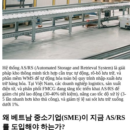
Hệ thống AS/RS (Automated Storage and Retrieval System) là giải
pháp kho thông minh tích hợp cần trục tự động, rô-bô lưu trữ, và
phần mềm WMS để tự động hóa toàn bộ quy trình nhập-xuất-lưu
trữ hàng hóa. Tại Việt Nam, các doanh nghiệp logistics, sản xuất
điện tử, và phân phối FMCG đang tăng tốc triển khai AS/RS để
giảm chi phí lao động (30-40% tiết kiệm), nâng cao tốc độ xử lý (3-
5 lần nhanh hơn kho thủ công), và giảm tỷ lệ sai sót lưu trữ xuống
dưới 1%.
왜 베트남 중소기업(SME)이 지금 AS/RS
를 도입해야 하는가?