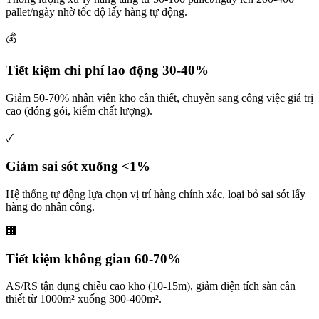
pallet/ngày nhờ tốc độ lấy hàng tự động.
💰
Tiết kiệm chi phí lao động 30-40%
Giảm 50-70% nhân viên kho cần thiết, chuyển sang công việc giá trị
cao (đóng gói, kiểm chất lượng).
✓
Giảm sai sót xuống <1%
Hệ thống tự động lựa chọn vị trí hàng chính xác, loại bỏ sai sót lấy
hàng do nhân công.
🏢
Tiết kiệm không gian 60-70%
AS/RS tận dụng chiều cao kho (10-15m), giảm diện tích sàn cần
thiết từ 1000m² xuống 300-400m².