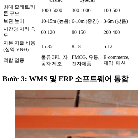
최대 팔레트/카
1000-5000
300-1000
100-500
톤 규모
보관 높이
10-15m (높음)
6-10m (중간)
3-6m (낮음)
시간당 처리 속
60-120
80-150
200-400
도
자본 지출 비용
15-35
8-18
5-12
(십억 VNĐ)
물류 3PL, 자
FMCG, 유통,
E-commerce,
적합 업종
제약, 패션
동차 제조
전자제품
Bước 3: WMS 및 ERP 소프트웨어 통합