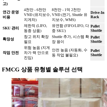
고)
4천만 - 6천만
8천만 - 1억 2천만
연간 운영
Drive-In
VNĐ (유지보수,
VNĐ (전기, Shuttle 유
Rack
비용
지게차)
지보수, WMS)
제한적 (LIFO,
유연함 (FIFO/LIFO, 다
Pallet
SKU 관리
Shuttle
동종 상품)
중 SKU)
창고 위치 확장
Shuttle 추가, 시스템 확
Pallet
확장성
Shuttle
필요
장 용이
위험 높음 (지게
안전 높음 (자동화, 수
Pallet
작업 안전
차가 랙 안으로
Shuttle
동 작업 불필요)
진입)
FMCG 상품 유형별 솔루션 선택