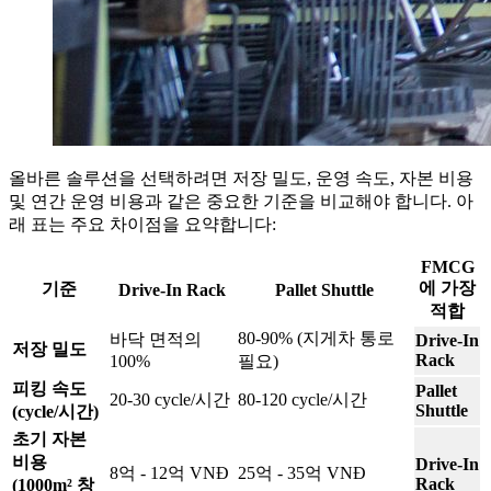
올바른 솔루션을 선택하려면 저장 밀도, 운영 속도, 자본 비용
및 연간 운영 비용과 같은 중요한 기준을 비교해야 합니다. 아
래 표는 주요 차이점을 요약합니다:
FMCG
에 가장
기준
Drive-In Rack
Pallet Shuttle
적합
80-90% (지게차 통로
바닥 면적의
Drive-In
저장 밀도
Rack
100%
필요)
피킹 속도
Pallet
20-30 cycle/시간
80-120 cycle/시간
Shuttle
(cycle/시간)
초기 자본
비용
Drive-In
8억 - 12억 VNĐ
25억 - 35억 VNĐ
Rack
(1000m² 창