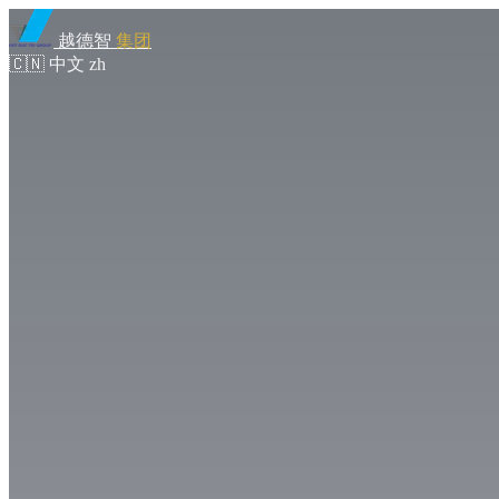
越德智
集团
🇨🇳
中文
zh