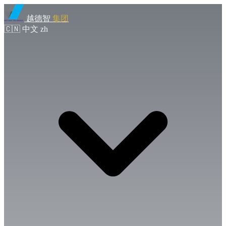
越德智
集团
🇨🇳
中文
zh