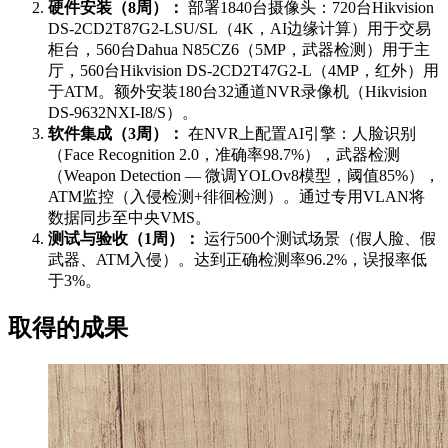
硬件安装（8周）：
部署1840台摄像头：720台Hikvision
DS-2CD2T87G2-LSU/SL（4K，AI边缘计算）用于交易
柜台，560台Dahua N85CZ6（5MP，武器检测）用于主
厅，560台Hikvision DS-2CD2T47G2-L（4MP，红外）用
于ATM。额外安装180台32通道NVR录像机（Hikvision
DS-9632NXI-I8/S）。
软件集成（3周）：
在NVR上配置AI引擎：人脸识别
（Face Recognition 2.0，准确率98.7%），武器检测
（Weapon Detection — 微调YOLOv8模型，阈值85%），
ATM监控（入侵检测+徘徊检测）。通过专用VLAN将
数据同步至中央VMS。
测试与验收（1周）：
运行500个测试场景（假人脸、假
武器、ATM入侵）。达到正确检测率96.2%，误报率低
于3%。
取得的成果