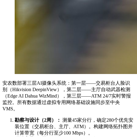
安农数部署三层AI摄像头系统：第一层——交易柜台人脸识
别（Hikvision DeepinView），第二层——主厅自动武器检测
（Edge AI Dahua WizMind），第三层——ATM 24/7实时警报
监控。所有数据通过虚拟专用网络基础设施同步至中央
VMS。
勘察与设计（2周）：
测量45家分行，确定280个优先安
装位置（交易柜台、主厅、ATM）。构建网络拓扑图并
计算带宽（每分行至少100 Mbps）。