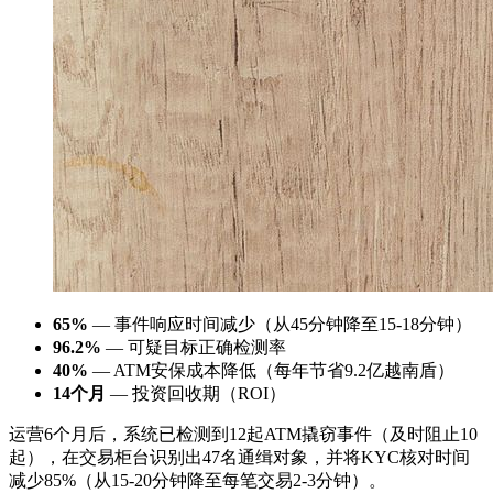
65%
— 事件响应时间减少（从45分钟降至15-18分钟）
96.2%
— 可疑目标正确检测率
40%
— ATM安保成本降低（每年节省9.2亿越南盾）
14个月
— 投资回收期（ROI）
运营6个月后，系统已检测到12起ATM撬窃事件（及时阻止10
起），在交易柜台识别出47名通缉对象，并将KYC核对时间
减少85%（从15-20分钟降至每笔交易2-3分钟）。