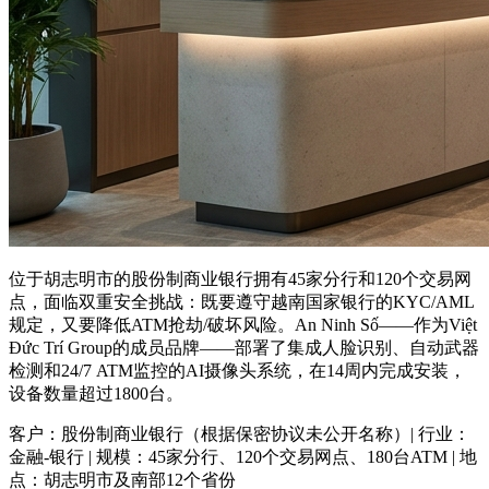
位于胡志明市的股份制商业银行拥有45家分行和120个交易网
点，面临双重安全挑战：既要遵守越南国家银行的KYC/AML
规定，又要降低ATM抢劫/破坏风险。An Ninh Số——作为Việt
Đức Trí Group的成员品牌——部署了集成人脸识别、自动武器
检测和24/7 ATM监控的AI摄像头系统，在14周内完成安装，
设备数量超过1800台。
客户：股份制商业银行（根据保密协议未公开名称）| 行业：
金融-银行 | 规模：45家分行、120个交易网点、180台ATM | 地
点：胡志明市及南部12个省份