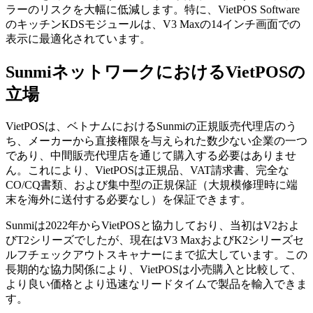
ラーのリスクを大幅に低減します。特に、VietPOS Software
のキッチンKDSモジュールは、V3 Maxの14インチ画面での
表示に最適化されています。
SunmiネットワークにおけるVietPOSの
立場
VietPOSは、ベトナムにおけるSunmiの正規販売代理店のう
ち、メーカーから直接権限を与えられた数少ない企業の一つ
であり、中間販売代理店を通じて購入する必要はありませ
ん。これにより、VietPOSは正規品、VAT請求書、完全な
CO/CQ書類、および集中型の正規保証（大規模修理時に端
末を海外に送付する必要なし）を保証できます。
Sunmiは2022年からVietPOSと協力しており、当初はV2およ
びT2シリーズでしたが、現在はV3 MaxおよびK2シリーズセ
ルフチェックアウトスキャナーにまで拡大しています。この
長期的な協力関係により、VietPOSは小売購入と比較して、
より良い価格とより迅速なリードタイムで製品を輸入できま
す。