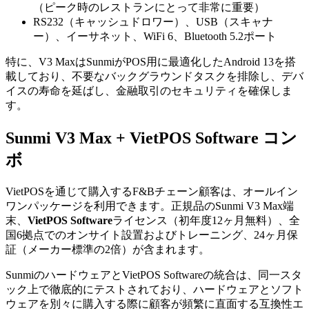
（ピーク時のレストランにとって非常に重要）
RS232（キャッシュドロワー）、USB（スキャナ
ー）、イーサネット、WiFi 6、Bluetooth 5.2ポート
特に、V3 MaxはSunmiがPOS用に最適化したAndroid 13を搭
載しており、不要なバックグラウンドタスクを排除し、デバ
イスの寿命を延ばし、金融取引のセキュリティを確保しま
す。
Sunmi V3 Max + VietPOS Software コン
ボ
VietPOSを通じて購入するF&Bチェーン顧客は、オールイン
ワンパッケージを利用できます。正規品のSunmi V3 Max端
末、
VietPOS Software
ライセンス（初年度12ヶ月無料）、全
国6拠点でのオンサイト設置およびトレーニング、24ヶ月保
証（メーカー標準の2倍）が含まれます。
SunmiのハードウェアとVietPOS Softwareの統合は、同一スタ
ック上で徹底的にテストされており、ハードウェアとソフト
ウェアを別々に購入する際に顧客が頻繁に直面する互換性エ