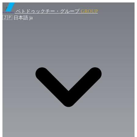
ベトドゥックチー・グループ
GROUP
🇯🇵
日本語
ja