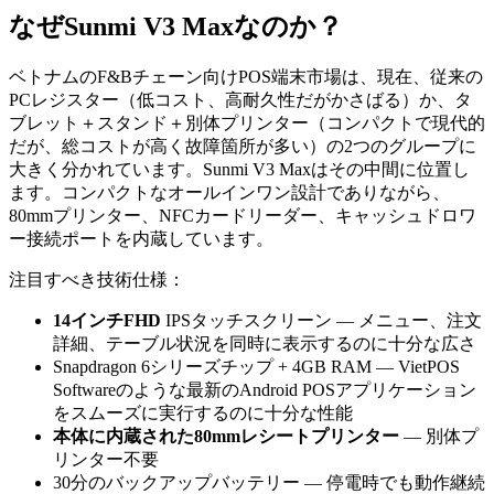
なぜSunmi V3 Maxなのか？
ベトナムのF&Bチェーン向けPOS端末市場は、現在、従来の
PCレジスター（低コスト、高耐久性だがかさばる）か、タ
ブレット＋スタンド＋別体プリンター（コンパクトで現代的
だが、総コストが高く故障箇所が多い）の2つのグループに
大きく分かれています。Sunmi V3 Maxはその中間に位置し
ます。コンパクトなオールインワン設計でありながら、
80mmプリンター、NFCカードリーダー、キャッシュドロワ
ー接続ポートを内蔵しています。
注目すべき技術仕様：
14インチFHD
IPSタッチスクリーン — メニュー、注文
詳細、テーブル状況を同時に表示するのに十分な広さ
Snapdragon 6シリーズチップ + 4GB RAM — VietPOS
Softwareのような最新のAndroid POSアプリケーション
をスムーズに実行するのに十分な性能
本体に内蔵された80mmレシートプリンター
— 別体プ
リンター不要
30分のバックアップバッテリー — 停電時でも動作継続