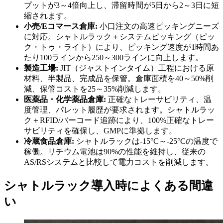
プットが3～4倍向上し、滞留時間が5日から2～3日に短
縮されます。
小売/Eコマース倉庫:
小口注文の高速ピッキングニーズ
に対応。シャトルラック＋システムピッキング（ピッ
ク・トゥ・ライト）により、ピッキング速度が1時間あ
たり100ラインから250～300ラインに向上します。
製造工場:
JIT（ジャストインタイム）工程における原
材料、半製品、完成品を保管。倉庫面積を40～50%削
減、保管コストを25～35%削減します。
医薬品・化学薬品倉庫:
正確なトレーサビリティ、温
度管理、パレット履歴が要求されます。シャトルラッ
ク＋RFID/バーコード追跡により、100%正確なトレー
サビリティを確保し、GMPに準拠します。
冷蔵食品倉庫:
シャトルラックは-15°C～-25°Cの温度で
稼働。リチウム電池は90%の性能を維持し、従来の
AS/RSシステムと比較して電力コストを削減します。
シャトルラック導入時によくある間違
い