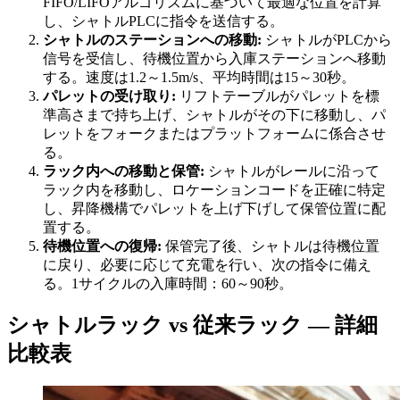
FIFO/LIFOアルゴリズムに基づいて最適な位置を計算
し、シャトルPLCに指令を送信する。
シャトルのステーションへの移動:
シャトルがPLCから
信号を受信し、待機位置から入庫ステーションへ移動
する。速度は1.2～1.5m/s、平均時間は15～30秒。
パレットの受け取り:
リフトテーブルがパレットを標
準高さまで持ち上げ、シャトルがその下に移動し、パ
レットをフォークまたはプラットフォームに係合させ
る。
ラック内への移動と保管:
シャトルがレールに沿って
ラック内を移動し、ロケーションコードを正確に特定
し、昇降機構でパレットを上げ下げして保管位置に配
置する。
待機位置への復帰:
保管完了後、シャトルは待機位置
に戻り、必要に応じて充電を行い、次の指令に備え
る。1サイクルの入庫時間：60～90秒。
シャトルラック vs 従来ラック — 詳細
比較表