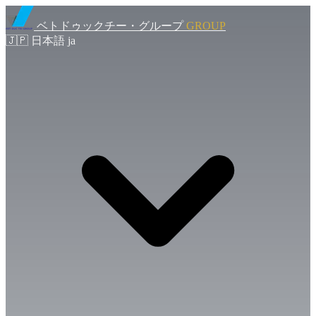
ベトドゥックチー・グループ
GROUP
🇯🇵
日本語
ja