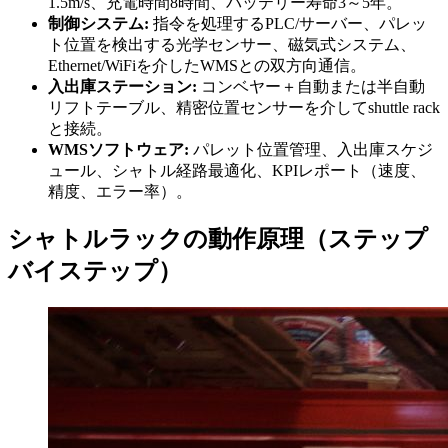
1.5m/s、充電時間8時間、バッテリー寿命3～5年。
制御システム:
指令を処理するPLC/サーバー、パレッ
ト位置を検出する光学センサー、磁気式システム、
Ethernet/WiFiを介したWMSとの双方向通信。
入出庫ステーション:
コンベヤー＋自動または半自動
リフトテーブル、精密位置センサーを介してshuttle rack
と接続。
WMSソフトウェア:
パレット位置管理、入出庫スケジ
ュール、シャトル経路最適化、KPIレポート（速度、
精度、エラー率）。
シャトルラックの動作原理（ステップ
バイステップ）