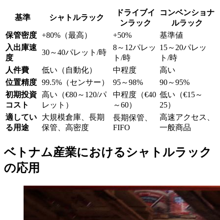
ドライブイ
コンベンショナ
基準
シャトルラック
ンラック
ルラック
保管密度
+80%（最高）
+50%
基準値
入出庫速
8～12パレッ
15～20パレッ
30～40パレット/時
度
ト/時
ト/時
人件費
低い（自動化）
中程度
高い
位置精度
99.5%（センサー）
95～98%
90～95%
初期投資
高い（€80～120/パ
中程度（€40
低い（€15～
コスト
レット）
～60）
25）
適してい
大規模倉庫、長期
高速アクセス、
長期保管、
る用途
保管、高密度
FIFO
一般商品
ベトナム産業におけるシャトルラック
の応用