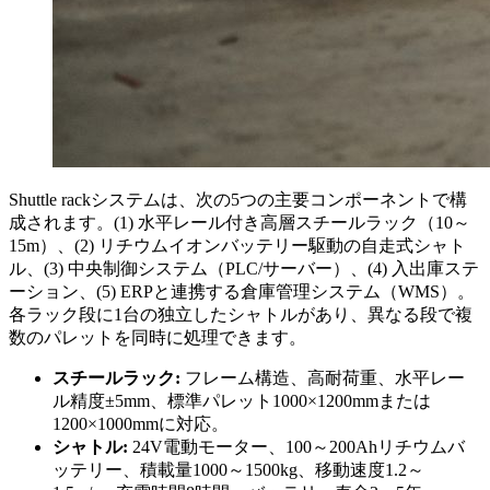
Shuttle rackシステムは、次の5つの主要コンポーネントで構
成されます。(1) 水平レール付き高層スチールラック（10～
15m）、(2) リチウムイオンバッテリー駆動の自走式シャト
ル、(3) 中央制御システム（PLC/サーバー）、(4) 入出庫ステ
ーション、(5) ERPと連携する倉庫管理システム（WMS）。
各ラック段に1台の独立したシャトルがあり、異なる段で複
数のパレットを同時に処理できます。
スチールラック:
フレーム構造、高耐荷重、水平レー
ル精度±5mm、標準パレット1000×1200mmまたは
1200×1000mmに対応。
シャトル:
24V電動モーター、100～200Ahリチウムバ
ッテリー、積載量1000～1500kg、移動速度1.2～