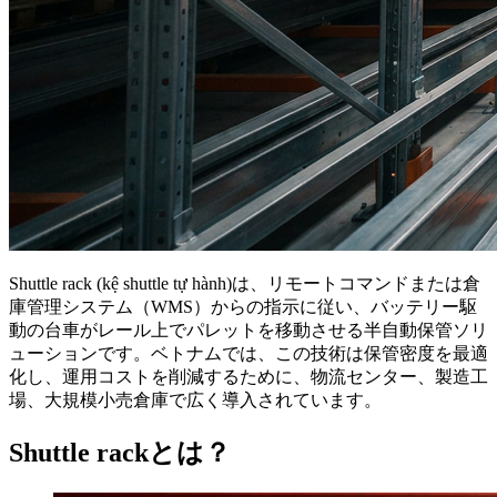
Shuttle rack (kệ shuttle tự hành)は、リモートコマンドまたは倉
庫管理システム（WMS）からの指示に従い、バッテリー駆
動の台車がレール上でパレットを移動させる半自動保管ソリ
ューションです。ベトナムでは、この技術は保管密度を最適
化し、運用コストを削減するために、物流センター、製造工
場、大規模小売倉庫で広く導入されています。
Shuttle rackとは？