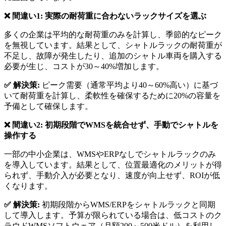
❌ 間違い1: 実際の耐荷重に合わないラックサイズを選ぶ
多くの企業は平均的な耐荷重のみを計算し、季節的なピーク
を無視しています。結果として、シャトルラックの耐荷重が
不足し、故障が発生したり、追加のシャトル車両を購入する
必要が生じ、コストが30～40%増加します。
✅ 解決策:
ピーク需要（通常平均より40～60%高い）に基づ
いて耐荷重を計算し、柔軟性を確保するために20%の容量を
予備として確保します。
❌ 間違い2: 初期段階でWMSを統合せず、手動でシャトルを
操作する
一部の中小企業は、WMSやERPなしでシャトルラックのみ
を導入しています。結果として、位置最適化のメリットが得
られず、手動介入が必要となり、速度が向上せず、ROIが低
くなります。
✅ 解決策:
初期段階からWMS/ERPをシャトルラックと同期
して導入します。予算が限られている場合は、低コストのク
ラウドWMSソフトウェア（月額200～500米ドル）を利用し