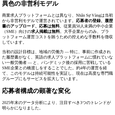
異色の非営利モデル
商業求人プラットフォームとは異なり、Nhân Sự Vàngは当初
から非営利モデルで運営されています。
応募者の登録、履歴
書のアップロード、応募は無料
。従業員50人未満の中小企業
（SME）向けの
求人掲載は無料
。大手企業からのみ、プラ
ットフォーム運営コストを賄うための控えめな手数料を徴収
しています。
当初の設計目標は、地域の労働力 — 特に、事前に作成され
た履歴書がなく、英語の求人プラットフォームに慣れていな
い一般労働者 — と、パンデミック後の採用に苦戦している
SME企業との橋渡しをすることでした。約4年の運営を経
て、このモデルは持続可能性を実証し、現在は高度な専門職
グループにもサービスを拡大しています。
応募者構成の顕著な変化
2025年末のデータ分析により、注目すべき3つのトレンドが
明らかになりました。