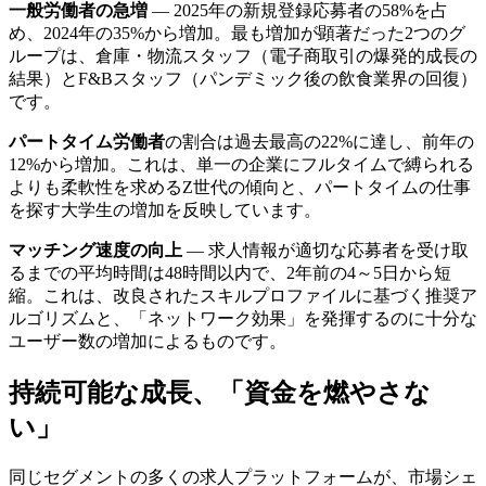
一般労働者の急増
— 2025年の新規登録応募者の58%を占
め、2024年の35%から増加。最も増加が顕著だった2つのグ
ループは、倉庫・物流スタッフ（電子商取引の爆発的成長の
結果）とF&Bスタッフ（パンデミック後の飲食業界の回復）
です。
パートタイム労働者
の割合は過去最高の22%に達し、前年の
12%から増加。これは、単一の企業にフルタイムで縛られる
よりも柔軟性を求めるZ世代の傾向と、パートタイムの仕事
を探す大学生の増加を反映しています。
マッチング速度の向上
— 求人情報が適切な応募者を受け取
るまでの平均時間は48時間以内で、2年前の4～5日から短
縮。これは、改良されたスキルプロファイルに基づく推奨ア
ルゴリズムと、「ネットワーク効果」を発揮するのに十分な
ユーザー数の増加によるものです。
持続可能な成長、「資金を燃やさな
い」
同じセグメントの多くの求人プラットフォームが、市場シェ