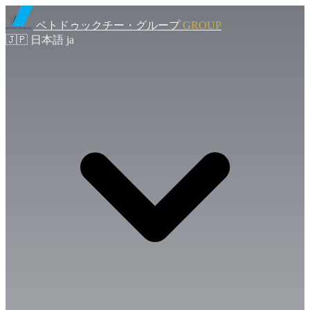
ベトドゥックチー・グループ
GROUP
🇯🇵
日本語
ja