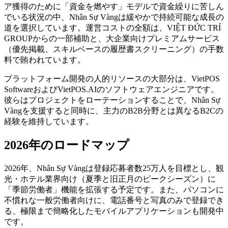
ア獲得のために「資金を燃やす」モデルで資金繰りに苦しん
でいる状況の中、Nhân Sự Vàngは緩やかで持続可能な成長の
道を選択しています。運営コストの全額は、VIỆT ĐỨC TRÍ
GROUPからの一部補助と、大企業向けプレミアムサービス
（優先掲載、スキルベースの履歴書スクリーニング）の手数
料で賄われています。
プラットフォーム開発の人的リソースの大部分は、VietPOS
SoftwareおよびVietPOS.AIのソフトウェアエンジニアです。
彼らはプロジェクトをローテーションすることで、Nhân Sự
Vàngを支援すると同時に、主力のB2B分野とは異なるB2Cの
経験を維持しています。
2026年のロードマップ
2026年、Nhân Sự Vàngは登録応募者数25万人を目標とし、観
光・ホテル業界向け（夏季と旧正月のピークシーズン）に
「季節労働者」機能を拡張する予定です。また、パソコンに
不慣れな一般労働者向けに、電話番号と写真のみで登録でき
る、極限まで簡略化したモバイルアプリケーションも開発中
です。