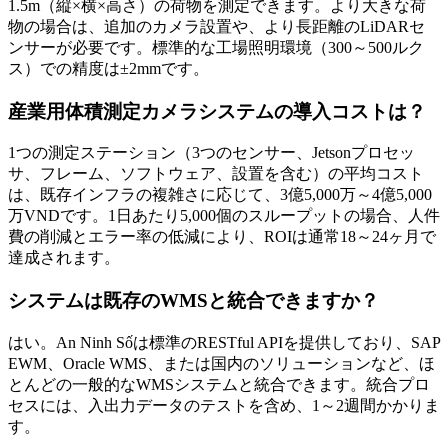
1.5m（縦×横×高さ）の荷物を測定できます。より大きな荷
物の場合は、追加のカメラ設置や、より長距離のLiDARセ
ンサーが必要です。標準的な工場照明環境（300～500ルク
ス）での精度は±2mmです。
産業用体積測定カメラシステムの導入コストは？
1つの測定ステーション（3つのセンサー、Jetsonプロセッ
サ、フレーム、ソフトウェア、設置を含む）の平均コスト
は、既存インフラの複雑さに応じて、3億5,000万～4億5,000
万VNDです。1日あたり5,000個のスループットの場合、人件
費の削減とエラー率の低減により、ROIは通常18～24ヶ月で
達成されます。
システムは既存のWMSと統合できますか？
はい。An Ninh Sốは標準のRESTful APIを提供しており、SAP
EWM、Oracle WMS、または国内のソリューションなど、ほ
とんどの一般的なWMSシステムと統合できます。統合プロ
セスには、入出力データのテストを含め、1～2週間かかりま
す。