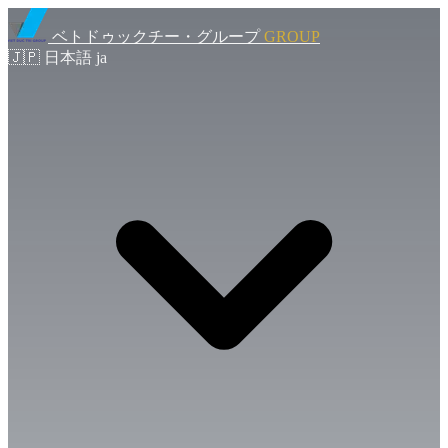
ベトドゥックチー・グループ
GROUP
🇯🇵
日本語
ja