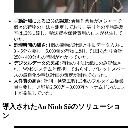
手動計測による12%の誤差:
倉庫作業員がメジャーで
個々の荷物の寸法を測定しており、実寸との平均誤差
率は12%に達し、輸送費や保管費用のロスが発生して
いた。
処理時間の遅さ:
1個の荷物の計測と手動データ入力に
3～5分を要し、5,000個の荷物に対して1日あたり合計
250～400分もの時間がかかっていた。
デジタルデータの欠如:
荷物の寸法は紙にのみ記録さ
れ、WMSシステムと連携しておらず、パレットスペー
スの最適化や輸送計画の策定が困難であった。
人件費の高さ:
計測・検査工程に3名のフルタイム従業
員を要し、月額約2,500万～3,000万ベトナムドンのコス
トが発生していた。
導入されたAn Ninh Sốのソリューショ
ン