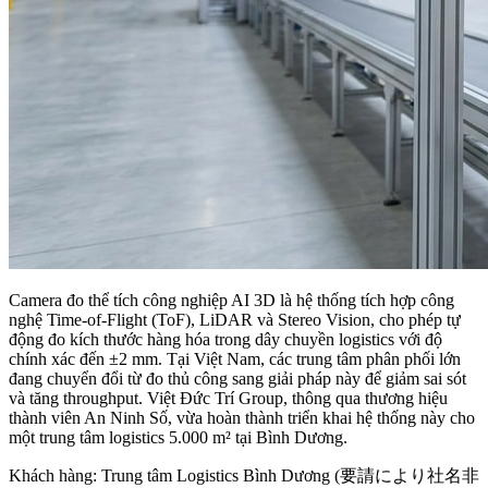
Camera đo thể tích công nghiệp AI 3D là hệ thống tích hợp công
nghệ Time-of-Flight (ToF), LiDAR và Stereo Vision, cho phép tự
động đo kích thước hàng hóa trong dây chuyền logistics với độ
chính xác đến ±2 mm. Tại Việt Nam, các trung tâm phân phối lớn
đang chuyển đổi từ đo thủ công sang giải pháp này để giảm sai sót
và tăng throughput. Việt Đức Trí Group, thông qua thương hiệu
thành viên An Ninh Số, vừa hoàn thành triển khai hệ thống này cho
một trung tâm logistics 5.000 m² tại Bình Dương.
Khách hàng: Trung tâm Logistics Bình Dương (要請により社名非