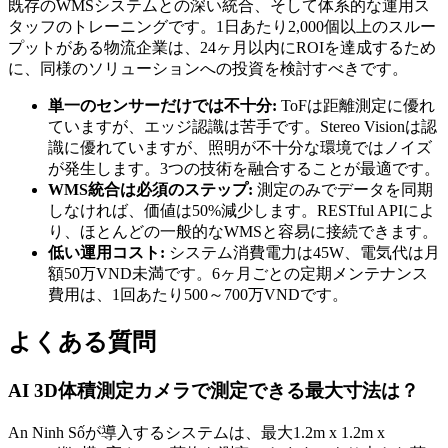
既存のWMSシステムとの深い統合、そして体系的な運用ス
タッフのトレーニングです。1日あたり2,000個以上のスルー
プットがある物流企業は、24ヶ月以内にROIを達成するため
に、同様のソリューションへの投資を検討すべきです。
単一のセンサーだけでは不十分:
ToFは距離測定に優れ
ていますが、エッジ認識は苦手です。Stereo Visionは認
識に優れていますが、照明が不十分な環境ではノイズ
が発生します。3つの技術を融合することが最適です。
WMS統合は必須のステップ:
測定のみでデータを同期
しなければ、価値は50%減少します。RESTful APIによ
り、ほとんどの一般的なWMSと容易に接続できます。
低い運用コスト:
システム消費電力は45W、電気代は月
額50万VND未満です。6ヶ月ごとの定期メンテナンス
費用は、1回あたり500～700万VNDです。
よくある質問
AI 3D体積測定カメラで測定できる最大寸法は？
An Ninh Sốが導入するシステムは、最大1.2m x 1.2m x