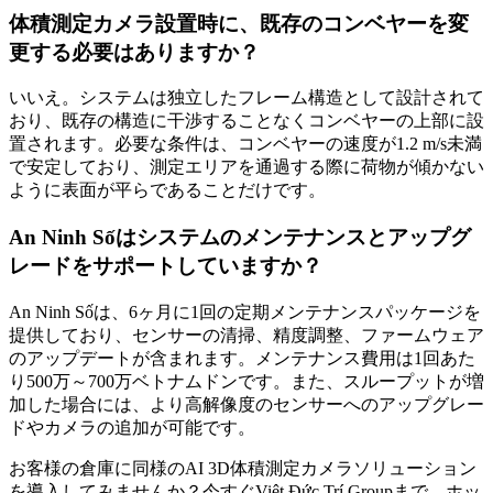
体積測定カメラ設置時に、既存のコンベヤーを変
更する必要はありますか？
いいえ。システムは独立したフレーム構造として設計されて
おり、既存の構造に干渉することなくコンベヤーの上部に設
置されます。必要な条件は、コンベヤーの速度が1.2 m/s未満
で安定しており、測定エリアを通過する際に荷物が傾かない
ように表面が平らであることだけです。
An Ninh Sốはシステムのメンテナンスとアップグ
レードをサポートしていますか？
An Ninh Sốは、6ヶ月に1回の定期メンテナンスパッケージを
提供しており、センサーの清掃、精度調整、ファームウェア
のアップデートが含まれます。メンテナンス費用は1回あた
り500万～700万ベトナムドンです。また、スループットが増
加した場合には、より高解像度のセンサーへのアップグレー
ドやカメラの追加が可能です。
お客様の倉庫に同様のAI 3D体積測定カメラソリューション
を導入してみませんか？今すぐViệt Đức Trí Groupまで、ホッ