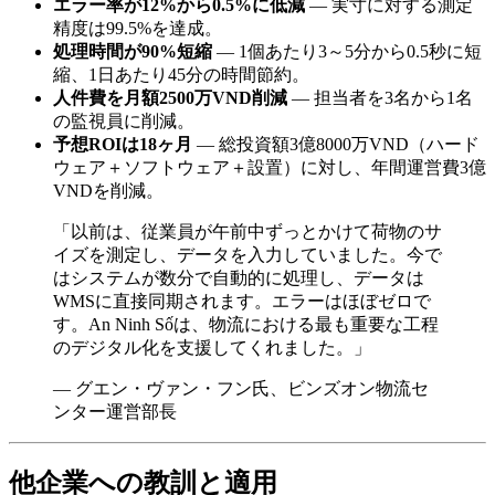
エラー率が12%から0.5%に低減
— 実寸に対する測定
精度は99.5%を達成。
処理時間が90%短縮
— 1個あたり3～5分から0.5秒に短
縮、1日あたり45分の時間節約。
人件費を月額2500万VND削減
— 担当者を3名から1名
の監視員に削減。
予想ROIは18ヶ月
— 総投資額3億8000万VND（ハード
ウェア＋ソフトウェア＋設置）に対し、年間運営費3億
VNDを削減。
「以前は、従業員が午前中ずっとかけて荷物のサ
イズを測定し、データを入力していました。今で
はシステムが数分で自動的に処理し、データは
WMSに直接同期されます。エラーはほぼゼロで
す。An Ninh Sốは、物流における最も重要な工程
のデジタル化を支援してくれました。」
— グエン・ヴァン・フン氏、ビンズオン物流セ
ンター運営部長
他企業への教訓と適用