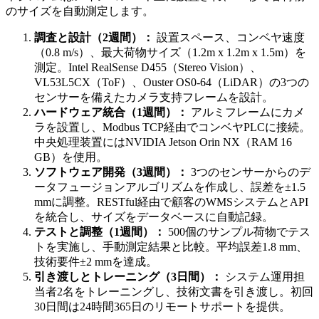
のサイズを自動測定します。
調査と設計（2週間）：
設置スペース、コンベヤ速度
（0.8 m/s）、最大荷物サイズ（1.2m x 1.2m x 1.5m）を
測定。Intel RealSense D455（Stereo Vision）、
VL53L5CX（ToF）、Ouster OS0-64（LiDAR）の3つの
センサーを備えたカメラ支持フレームを設計。
ハードウェア統合（1週間）：
アルミフレームにカメ
ラを設置し、Modbus TCP経由でコンベヤPLCに接続。
中央処理装置にはNVIDIA Jetson Orin NX（RAM 16
GB）を使用。
ソフトウェア開発（3週間）：
3つのセンサーからのデ
ータフュージョンアルゴリズムを作成し、誤差を±1.5
mmに調整。RESTful経由で顧客のWMSシステムとAPI
を統合し、サイズをデータベースに自動記録。
テストと調整（1週間）：
500個のサンプル荷物でテス
トを実施し、手動測定結果と比較。平均誤差1.8 mm、
技術要件±2 mmを達成。
引き渡しとトレーニング（3日間）：
システム運用担
当者2名をトレーニングし、技術文書を引き渡し。初回
30日間は24時間365日のリモートサポートを提供。