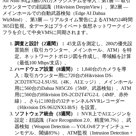
An Ninh Sốは3層のAIカメラシステムを導入：第1層 — 取引
カウンターでの顔認識（Hikvision DeepinView）、第2層 —
メインホールでの自動武器検知（Edge AI Dahua
WizMind）、第3層 — リアルタイム警告によるATMの24時間
365日監視。全データはプライベート仮想ネットワークイン
フラを介して中央VMSに同期されます。
調査と設計（2週間）：
45支店を測定し、280の優先設
置箇所（取引カウンター、メインホール、ATM）を特
定。ネットワークトポロジ図を作成し、帯域幅を計算
（最低100 Mbps/支店）。
ハードウェア設置（8週間）：
1,840台のカメラを導
入：取引カウンター用に720台のHikvision DS-
2CD2T87G2-LSU/SL（4K、AIエッジ）、メインホール
用に560台のDahua N85CZ6（5MP、武器検知）、ATM
用に560台のHikvision DS-2CD2T47G2-L（4MP、赤外
線）。さらに180台の32チャンネルNVRレコーダー
（Hikvision DS-9632NXI-I8/S）を設置。
ソフトウェア統合（3週間）：
NVR上でAIエンジンを
設定：顔認識（Face Recognition 2.0、精度98.7%）、武
器検知（Weapon Detection — YOLOv8ファインチュー
ンモデル、閾値85%）、ATM監視（Intrusion Detection +