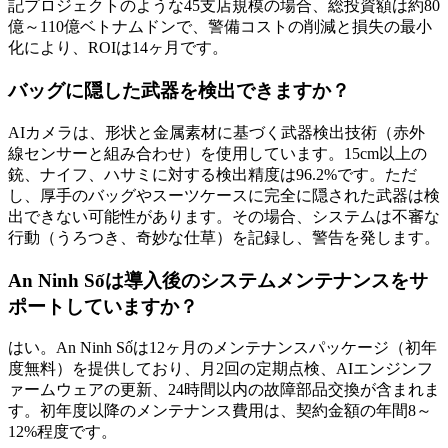
記プロジェクトのような45支店規模の場合、総投資額は約80
億～110億ベトナムドンで、警備コストの削減と損失の最小
化により、ROIは14ヶ月です。
バッグに隠した武器を検出できますか？
AIカメラは、形状と金属素材に基づく武器検出技術（赤外
線センサーと組み合わせ）を使用しています。15cm以上の
銃、ナイフ、ハサミに対する検出精度は96.2%です。ただ
し、厚手のバッグやスーツケースに完全に隠された武器は検
出できない可能性があります。その場合、システムは不審な
行動（うろつき、奇妙な仕草）を記録し、警告を発します。
An Ninh Sốは導入後のシステムメンテナンスをサ
ポートしていますか？
はい。An Ninh Sốは12ヶ月のメンテナンスパッケージ（初年
度無料）を提供しており、月2回の定期点検、AIエンジンフ
ァームウェアの更新、24時間以内の故障部品交換が含まれま
す。初年度以降のメンテナンス費用は、契約金額の年間8～
12%程度です。