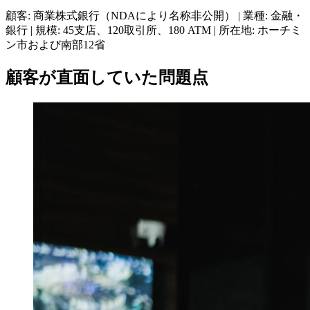
顧客: 商業株式銀行（NDAにより名称非公開） | 業種: 金融・
銀行 | 規模: 45支店、120取引所、180 ATM | 所在地: ホーチミ
ン市および南部12省
顧客が直面していた問題点