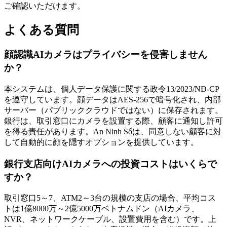
ご確認いただけます。
よくある質問
顔認識AIカメラはプライバシーを侵害しません
か？
本システムは、個人データ保護に関する政令13/2023/NĐ-CP
を遵守しています。顔データはAES-256で暗号化され、内部
サーバー（パブリッククラウドではない）に保存されます。
銀行は、取引窓口にカメラを設置する際、顧客に通知し許可
を得る責任があります。An Ninh Sốは、同意しない顧客に対
して自動的に顔を隠すオプションを提供しています。
銀行支店向けAIカメラへの投資コストはいくらで
すか？
取引窓口5～7、ATM2～3台の規模の支店の場合、平均コス
トは1億8000万～2億5000万ベトナムドン（AIカメラ、
NVR、ネットワークケーブル、設置費用を含む）です。上