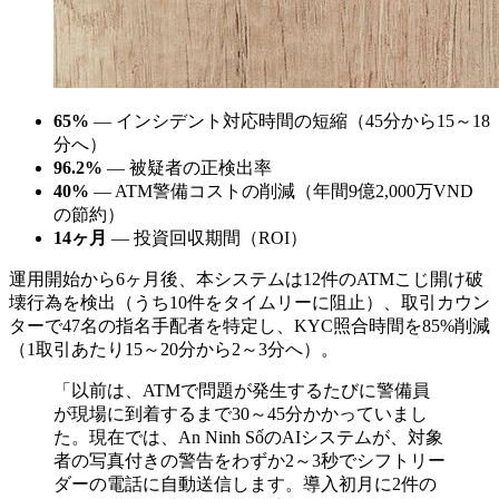
65%
— インシデント対応時間の短縮（45分から15～18
分へ）
96.2%
— 被疑者の正検出率
40%
— ATM警備コストの削減（年間9億2,000万VND
の節約）
14ヶ月
— 投資回収期間（ROI）
運用開始から6ヶ月後、本システムは12件のATMこじ開け破
壊行為を検出（うち10件をタイムリーに阻止）、取引カウン
ターで47名の指名手配者を特定し、KYC照合時間を85%削減
（1取引あたり15～20分から2～3分へ）。
「以前は、ATMで問題が発生するたびに警備員
が現場に到着するまで30～45分かかっていまし
た。現在では、An Ninh SốのAIシステムが、対象
者の写真付きの警告をわずか2～3秒でシフトリー
ダーの電話に自動送信します。導入初月に2件の