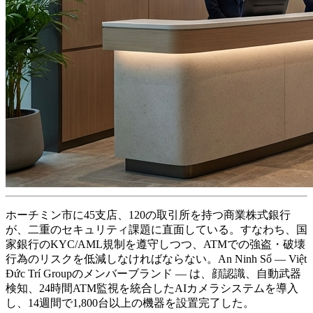
ホーチミン市に45支店、120の取引所を持つ商業株式銀行
が、二重のセキュリティ課題に直面している。すなわち、国
家銀行のKYC/AML規制を遵守しつつ、ATMでの強盗・破壊
行為のリスクを低減しなければならない。An Ninh Số — Việt
Đức Trí Groupのメンバーブランド — は、顔認識、自動武器
検知、24時間ATM監視を統合したAIカメラシステムを導入
し、14週間で1,800台以上の機器を設置完了した。