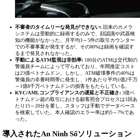
不審者のタイムリーな発見ができない:
旧来のカメラ
システムは受動的に録画するのみで、顔認識や武器検
知の機能がなかった。月平均3～5件の取引カウンター
での不審事案が発生するが、その80%は録画を確認す
るまで発見されなかった。
手動によるATM監視は非効率:
180台のATMは交代制の
警備員チームによって守られており、年間推定コスト
は23億ベトナムドン。しかし、ATM破壊事件の40%は
警備員の非番時間帯に発生し、1件あたり平均1億2千万
～1億8千万ベトナムドンの損害をもたらしている。
KYC/AMLコンプライアンスの遅延と不正確さ:
3億ベ
トナムドン超の取引における顧客照合プロセスは1回あ
たり15～20分を要し、スタッフは手動でデータベース
を検索していた。本人確認のエラー率は約5～7%であ
った。
導入されたAn Ninh Sốソリューション