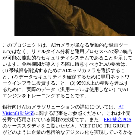
このプロジェクトは、AIカメラが単なる受動的な録画ツー
ルではなく、リアルタイム分析と運用プロセスへの深い統合
が可能な能動的なセキュリティシステムであることを示して
います。金融機関が導入する際に留意すべき3つの要素は、
(1) 帯域幅を削減するためにAIエッジカメラを選択するこ
と、(2) データセキュリティを確保するために専用ネットワ
ークインフラに投資すること、(3) 95%以上の精度を達成す
るために、実際のデータ（汎用モデルは使用しない）でAI
エンジンをトレーニングすることです。
銀行向けAIカメラソリューションの詳細については、
AI
Vision自動決済
に関する記事をご参照ください。これは小売
分野で応用されている同様の技術です。また、
ERP統合POS
のケーススタディをご覧いただき、VIET DUC TRI GROUP
がどのように企業の包括的なデジタル化を実現しているかを