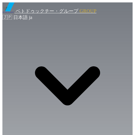
ベトドゥックチー・グループ
GROUP
🇯🇵
日本語
ja