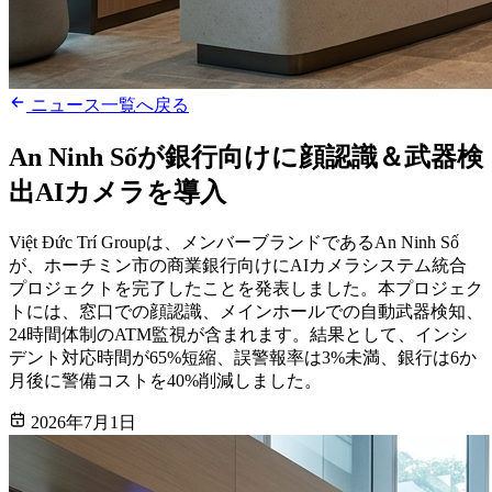
ニュース一覧へ戻る
An Ninh Sốが銀行向けに顔認識＆武器検
出AIカメラを導入
Việt Đức Trí Groupは、メンバーブランドであるAn Ninh Số
が、ホーチミン市の商業銀行向けにAIカメラシステム統合
プロジェクトを完了したことを発表しました。本プロジェク
トには、窓口での顔認識、メインホールでの自動武器検知、
24時間体制のATM監視が含まれます。結果として、インシ
デント対応時間が65%短縮、誤警報率は3%未満、銀行は6か
月後に警備コストを40%削減しました。
2026年7月1日